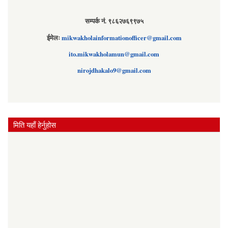
सम्पर्क नं. ९८६२७६९९७५
ईमेलः
mikwakholainformationofficer@gmail.com
ito.mikwakholamun@gmail.com
nirojdhakalo9@gmail.com
मिति यहाँ हेर्नुहोस