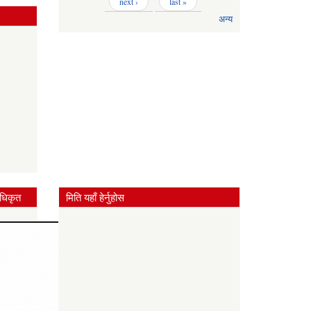
next ›
last »
अन्य
धिकृत
मिति यहाँ हेर्नुहोस