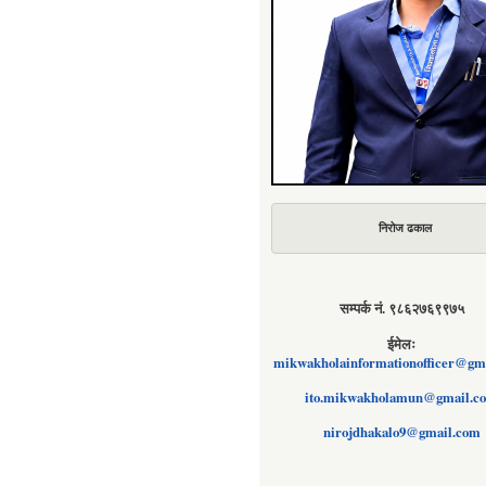
निरोज ढकाल
सम्पर्क नं. ९८६२७६९९७५
ईमेलः
mikwakholainformationofficer@gm
ito.mikwakholamun@gmail.c
nirojdhakalo9@gmail.com