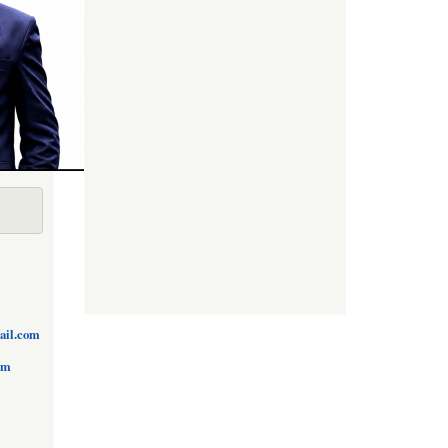
ail.com
om