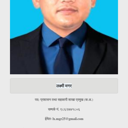
लक्ष्मी मगर
पद: प्रशासन तथा सहकारी शाखा प्रमुख (क.अ.)
सम्पर्क नं. ९८६२७७१८०६
ईमेलः
lx.mgr25@gmail.com