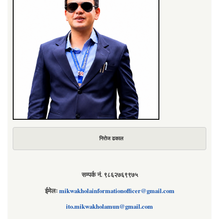
निरोज ढकाल
सम्पर्क नं. ९८६२७६९९७५
ईमेलः
mikwakholainformationofficer@gmail.com
ito.mikwakholamun@gmail.com