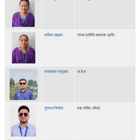
कविता खड्का
नायब प्रविधि सहायक (कृषि)
लासाहाङ पालुङ्वा
अ.हे.ब
गुणराज सिग्देल
वडा सचिव (चौथो)