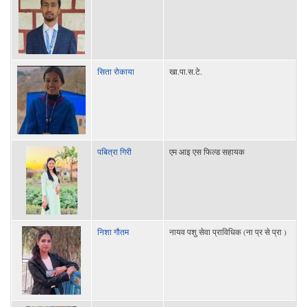
सिता रोकाया
खा.पा.स.टे.
पबित्रा गिरी
एम आइ एस फिल्ड सहायक
निशा गौतम
नायव पशु सेवा प्राविधिक (ना प्र से प्रा )