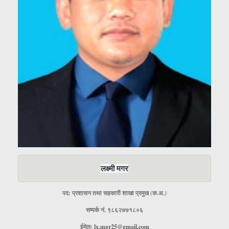
लक्ष्मी मगर
पद: प्रशासन तथा सहकारी शाखा प्रमुख (क.अ.)
सम्पर्क नं. ९८६२७७१८०६
ईमेलः
lx.mgr25@gmail.com