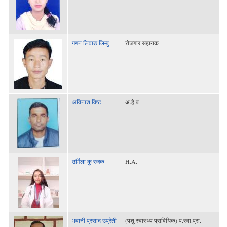
गगन लिवाङ लिम्बु
रोजगार सहायक
अविनाश विष्ट
अ.हे.ब
उर्मिला कु रजक
H.A.
भवानी प्रसाद उप्रेती
(पशु स्वास्थ्य प्राविधिक) प.स्वा.प्रा.