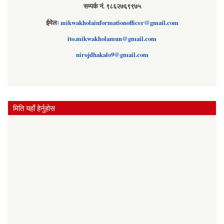
सम्पर्क नं. ९८६२७६९९७५
ईमेलः
mikwakholainformationofficer@gmail.com
ito.mikwakholamun@gmail.com
nirojdhakalo9@gmail.com
मिति यहाँ हेर्नुहोस