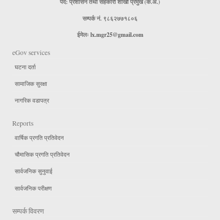
पद: प्रशासन तथा सहकारी शाखा प्रमुख (क.अ.)
सम्पर्क नं. ९८६२७७१८०६
ईमेलः
lx.mgr25@gmail.com
eGov services
घटना दर्ता
सामाजिक सुरक्षा
नागरिक वडापत्र
Reports
वार्षिक प्रगति प्रतिवेदन
चौमासिक प्रगति प्रतिवेदन
सार्वजनिक सुनुवाई
सार्वजनिक परीक्षण
सम्पर्क विवरण