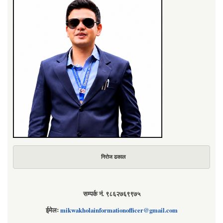
निरोज ढकाल
सम्पर्क नं. ९८६२७६९९७५
ईमेलः
mikwakholainformationofficer@gmail.com