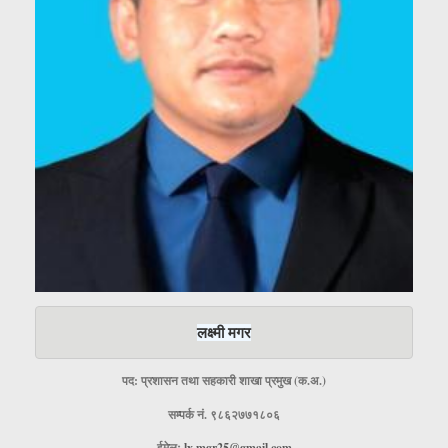
लक्ष्मी मगर
पद: प्रशासन तथा सहकारी शाखा प्रमुख (क.अ.)
सम्पर्क नं. ९८६२७७१८०६
ईमेलः
lx.mgr25@gmail.com