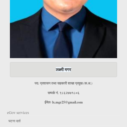
लक्ष्मी मगर
पद: प्रशासन तथा सहकारी शाखा प्रमुख (क.अ.)
सम्पर्क नं. ९८६२७७१८०६
ईमेलः
lx.mgr25@gmail.com
eGov services
घटना दर्ता