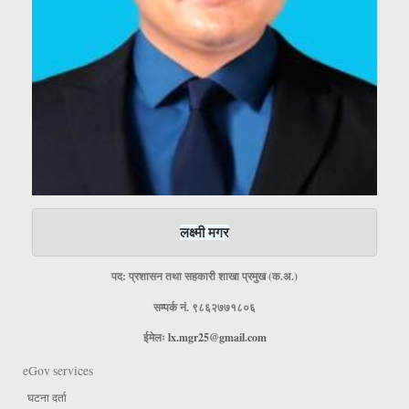
लक्ष्मी मगर
पद: प्रशासन तथा सहकारी शाखा प्रमुख (क.अ.)
सम्पर्क नं. ९८६२७७१८०६
ईमेलः
lx.mgr25@gmail.com
eGov services
घटना दर्ता