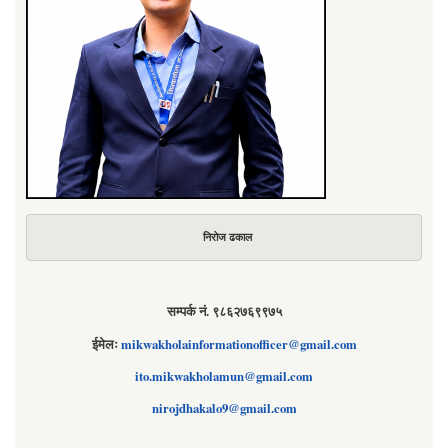
निरोज ढकाल
सम्पर्क नं. ९८६२७६९९७५
ईमेलः
mikwakholainformationofficer@gmail.com
ito.mikwakholamun@gmail.com
nirojdhakalo9@gmail.com