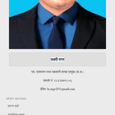
लक्ष्मी मगर
पद: प्रशासन तथा सहकारी शाखा प्रमुख (क.अ.)
सम्पर्क नं. ९८६२७७१८०६
ईमेलः
lx.mgr25@gmail.com
eGov services
घटना दर्ता
सामाजिक सुरक्षा