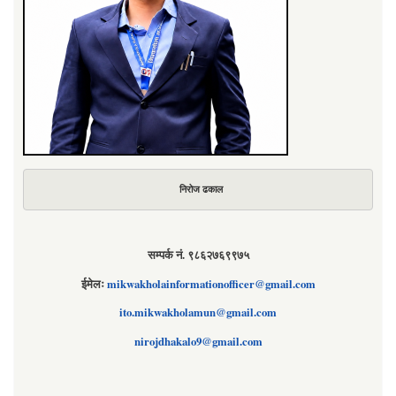
निरोज ढकाल
सम्पर्क नं. ९८६२७६९९७५
ईमेलः
mikwakholainformationofficer@gmail.com
ito.mikwakholamun@gmail.com
nirojdhakalo9@gmail.com