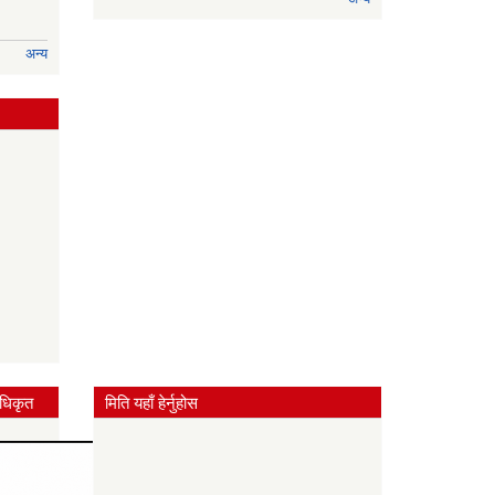
अन्य
धिकृत
मिति यहाँ हेर्नुहोस