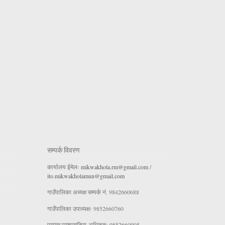
सम्पर्क विवरण
कार्यालय ईमेलः
mikwakhola.rm@gmail.com
/
ito.mikwakholamun@gmail.com
गाउँपालिका अध्यक्ष सम्पर्क नं. 9842660688
गाउँपालिका उपाध्यक्षः 9852660760
प्रमुख प्रशासकिय अधिकृतः 9852660905