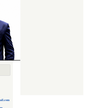
ail.com
om