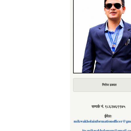
निरोज ढकाल
सम्पर्क नं. ९८६२७६९९७५
ईमेलः
mikwakholainformationofficer@gm
ito.mikwakholamun@gmail.c