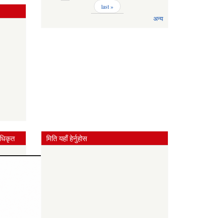
last »
अन्य
धिकृत
मिति यहाँ हेर्नुहोस