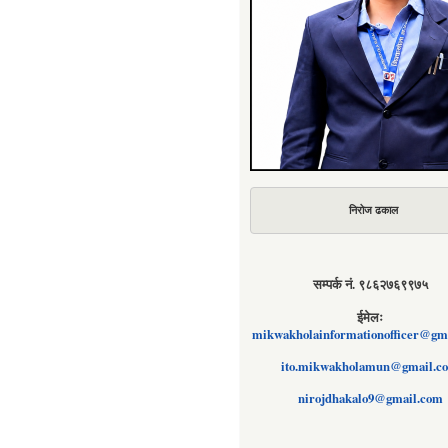
निरोज ढकाल
सम्पर्क नं. ९८६२७६९९७५
ईमेलः
mikwakholainformationofficer@gm
ito.mikwakholamun@gmail.c
nirojdhakalo9@gmail.com