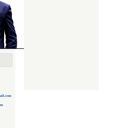
ail.com
om