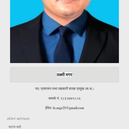
लक्ष्मी मगर
पद: प्रशासन तथा सहकारी शाखा प्रमुख (क.अ.)
सम्पर्क नं. ९८६२७७१८०६
ईमेलः
lx.mgr25@gmail.com
eGov services
घटना दर्ता