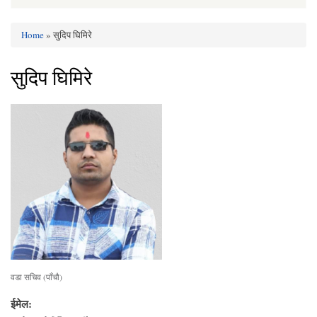
Home
» सुदिप घिमिरे
You are here
सुदिप घिमिरे
वडा सचिव (पाँचौ)
ईमेल: